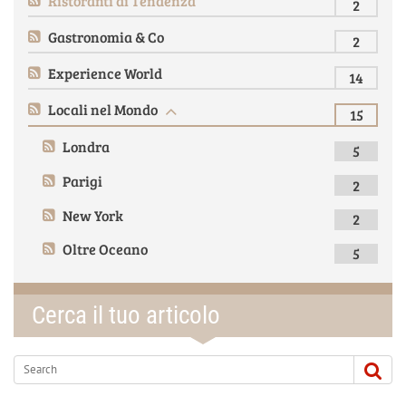
Ristoranti di Tendenza
2
Gastronomia & Co
2
Experience World
14
Locali nel Mondo
15
Londra
5
Parigi
2
New York
2
Oltre Oceano
5
Cerca il tuo articolo