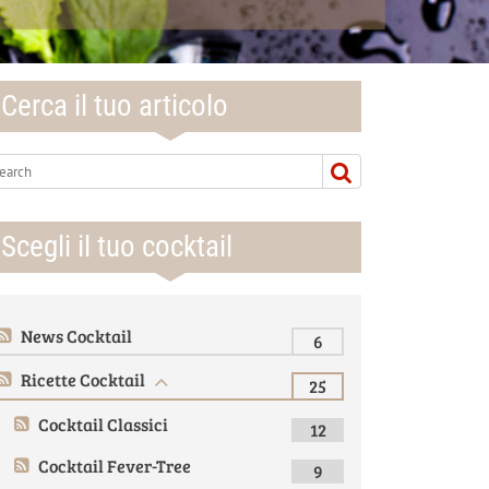
Cerca il tuo articolo
Scegli il tuo cocktail
News Cocktail
6
Ricette Cocktail
25
Cocktail Classici
12
Cocktail Fever-Tree
9