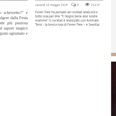
venerdì 10 maggio 2019
0
25125
Fever-Tree ha pensato ad cocktail analcolico
o scherzetto?” e
tutto rosa per dire "Ti Voglio bene alle nostre
olgere dalla Festa
mamme". Il cocktail è realizzato con Aromatic
otte più paurosa
Tonic - la tonica rosa di Fever-Tree – e Seedlip.
dal sapore magico
 gusto agrumato e