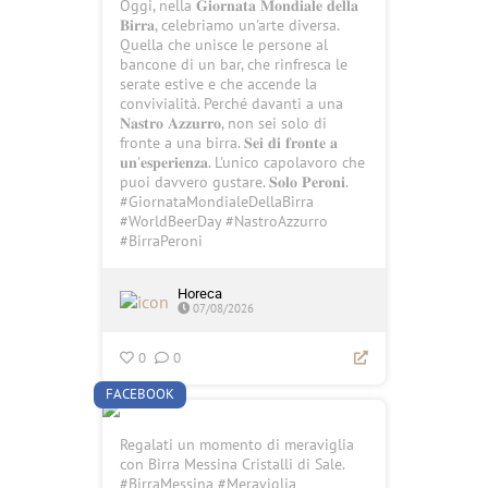
Oggi, nella 𝐆𝐢𝐨𝐫𝐧𝐚𝐭𝐚 𝐌𝐨𝐧𝐝𝐢𝐚𝐥𝐞 𝐝𝐞𝐥𝐥𝐚
𝐁𝐢𝐫𝐫𝐚, celebriamo un'arte diversa.
Quella che unisce le persone al
bancone di un bar, che rinfresca le
serate estive e che accende la
convivialità. Perché davanti a una
𝐍𝐚𝐬𝐭𝐫𝐨 𝐀𝐳𝐳𝐮𝐫𝐫𝐨, non sei solo di
fronte a una birra. 𝐒𝐞𝐢 𝐝𝐢 𝐟𝐫𝐨𝐧𝐭𝐞 𝐚
𝐮𝐧'𝐞𝐬𝐩𝐞𝐫𝐢𝐞𝐧𝐳𝐚. L'unico capolavoro che
puoi davvero gustare. 𝐒𝐨𝐥𝐨 𝐏𝐞𝐫𝐨𝐧𝐢.
#GiornataMondialeDellaBirra
#WorldBeerDay #NastroAzzurro
#BirraPeroni
Horeca
07/08/2026
0
0
FACEBOOK
Regalati un momento di meraviglia
con Birra Messina Cristalli di Sale.
#BirraMessina #Meraviglia