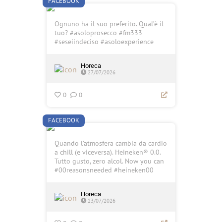
FACEBOOK
Ognuno ha il suo preferito. Qual’è il
tuo? #asoloprosecco #fm333
#seseiindeciso #asoloexperience
Horeca
27/07/2026
0
0
FACEBOOK
Quando l’atmosfera cambia da cardio
a chill (e viceversa). Heineken® 0.0.
Tutto gusto, zero alcol. Now you can
#00reasonsneeded #heineken00
Horeca
23/07/2026