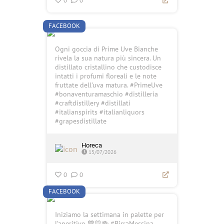
0
0
FACEBOOK
Ogni goccia di Prime Uve Bianche
rivela la sua natura più sincera. Un
distillato cristallino che custodisce
intatti i profumi floreali e le note
fruttate dell'uva matura. #PrimeUve
#bonaventuramaschio #distilleria
#craftdistillery #distillati
#italianspirits #italianliquors
#grapesdistillate
Horeca
15/07/2026
0
0
FACEBOOK
Iniziamo la settimana in palette per
l’aperitivo 💙💛🍻 #BirraMessina