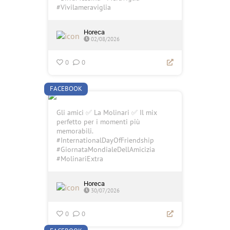
#Vivilameraviglia
Horeca
02/08/2026
0
0
FACEBOOK
Gli amici ✅ La Molinari ✅ Il mix
perfetto per i momenti più
memorabili.
#InternationalDayOfFriendship
#GiornataMondialeDellAmicizia
#MolinariExtra
Horeca
30/07/2026
0
0