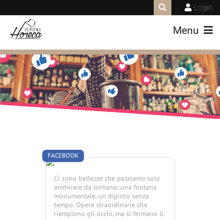
Login
Menu
FACEBOOK
Ci sono bellezze che possiamo solo
ammirare da lontano: una fontana
monumentale, un dipinto senza
tempo. Opere straordinarie che
riempiono gli occhi, ma si fermano lì.