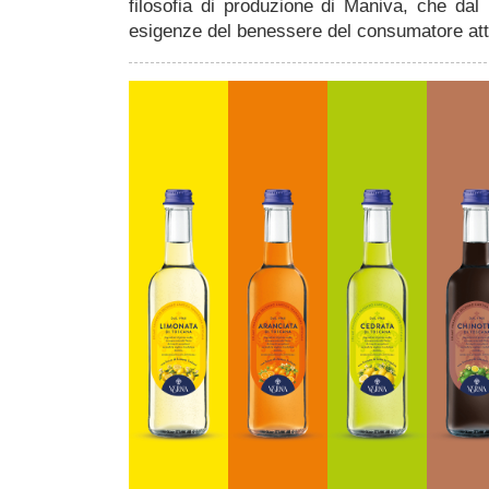
filosofia di produzione di Maniva, che dal 
esigenze del benessere del consumatore at