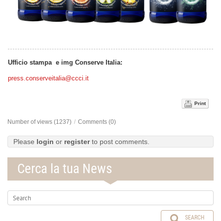
Ufficio stampa e img Conserve Italia:
press.conserveitalia@ccci.it
Print
Number of views (1237)
/
Comments (0)
Please
login
or
register
to post comments.
Cerca la tua News
SEARCH