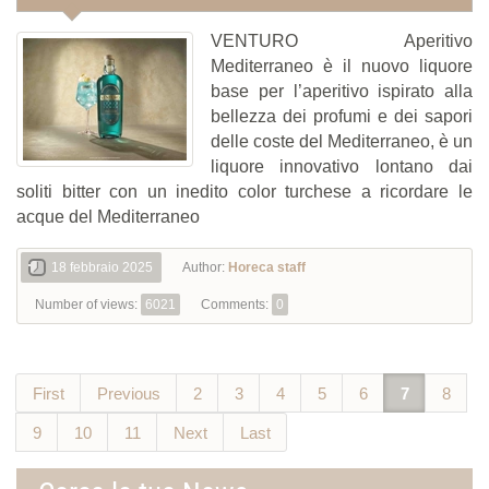
VENTURO Aperitivo
Mediterraneo è il nuovo liquore
base per l’aperitivo ispirato alla
bellezza dei profumi e dei sapori
delle coste del Mediterraneo, è un
liquore innovativo lontano dai
soliti bitter con un inedito color turchese a ricordare le
acque del Mediterraneo
18 febbraio 2025
Author:
Horeca staff
Number of views:
6021
Comments:
0
First
Previous
2
3
4
5
6
7
8
9
10
11
Next
Last