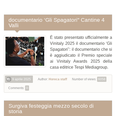
documentario ‘Gli Spagatori" Cantine 4
Valli
É stato presentato ufficialmente a
Vinitaly 2025 il documentario ‘Gli
Spagatori": il documentario che si
è aggiudicato il Premio speciale
ai Vinitaly Awards 2025 della
casa editrice Tespi Mediagroup.
9 aprile 2025
Author:
Horeca staff
Number of views:
6058
Comments:
0
Surgiva festeggia mezzo secolo di
storia