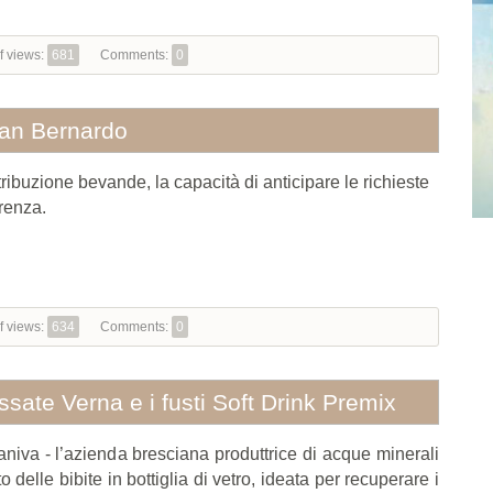
f views:
681
Comments:
0
San Bernardo
ribuzione bevande, la capacità di anticipare le richieste
erenza.
f views:
634
Comments:
0
sate Verna e i fusti Soft Drink Premix
niva - l’azienda bresciana produttrice di acque minerali
 delle bibite in bottiglia di vetro, ideata per recuperare i