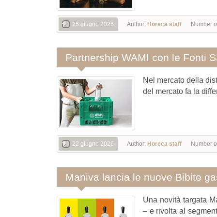
25 giugno 2026
Author:
Horeca staff
Number o
Partnership WAMI con le Fonti 
Nel mercato della dist
del mercato fa la diff
22 giugno 2026
Author:
Horeca staff
Number o
Maniva lancia le nuove Bibite gas
Una novità targata Ma
– e rivolta al segmento