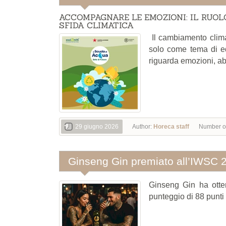
ACCOMPAGNARE LE EMOZIONI: IL RUO
SFIDA CLIMATICA
Il cambiamento clima
solo come tema di e
riguarda emozioni, ab
29 giugno 2026
Author:
Horeca staff
Number o
Ginseng Gin premiato all’IWSC 
Ginseng Gin ha otte
punteggio di 88 punti