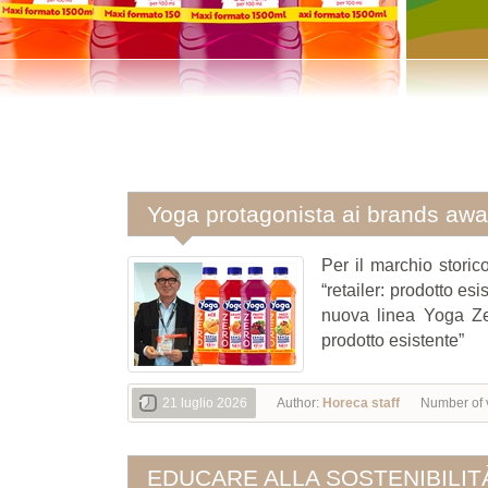
Yoga protagonista ai brands awa
Per il marchio storic
“retailer: prodotto es
nuova linea Yoga Ze
prodotto esistente”
21 luglio 2026
Author:
Horeca staff
Number of 
EDUCARE ALLA SOSTENIBILIT