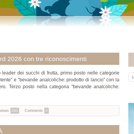
rd 2026 con tre riconoscimenti
o leader dei succhi di frutta, primo posto nelle categorie
istente” e “bevande analcoliche: prodotto di lancio” con la
ro. Terzo posto nella categoria “bevande analcoliche:
views:
241
Comments:
0
À