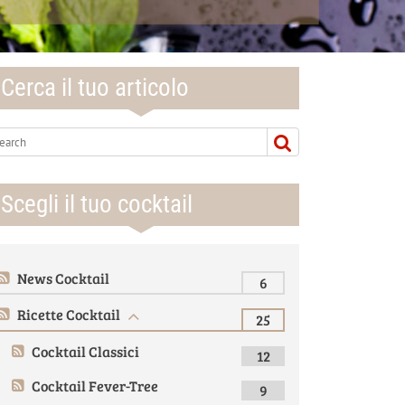
Cerca il tuo articolo
Scegli il tuo cocktail
News Cocktail
6
Ricette Cocktail
25
Cocktail Classici
12
Cocktail Fever-Tree
9