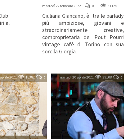
martedì 22 febbraio 2022
0
31125
Giuliana Giancano, è tra le barlady
Club
più ambiziose, giovani e
ri al
straordinariamente creative,
comproprietaria del Pout Pourri
vintage cafè di Torino con sua
sorella Giorgia.
aprile 2021
16382
martedì 20 aprile 2021
39108
0
0