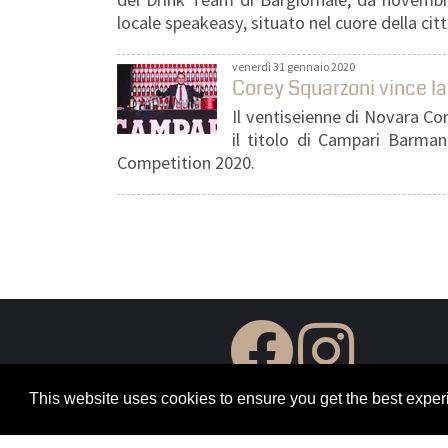
locale speakeasy, situato nel cuore della citt
venerdì 31 gennaio 2020
Corey Squarzoni vince 
Il ventiseienne di Novara Co
il titolo di Campari Barman
Competition 2020.
This website uses cookies to ensure you get the best expe
Seguici sui Social