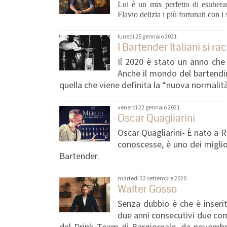
Lui è un mix perfetto di esuberan
Flavio delizia i più fortunati con i 
lunedì 25 gennaio 2021
I Bartender Italiani si r
Il 2020 è stato un anno che 
Anche il mondo del bartendi
quella che viene definita la “nuova normalit
venerdì 22 gennaio 2021
Oscar Quagliarini
Oscar Quagliarini- È nato a R
conoscesse, è uno dei miglio
Bartender.
martedì 22 settembre 2020
Walter Gosso
Senza dubbio è che è inserit
due anni consecutivi due com
del Drink Team di Bargiornale, da novembr