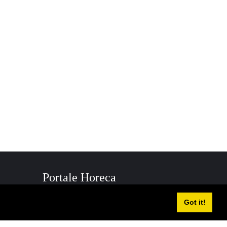
Portale Horeca
info@horeca.it
Got it!