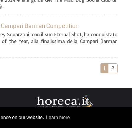
à.
la Campari Barman Competition
rey Squarzoni, con il suo Eternal Shot, ha conquistato
 of the Year, alla finalissima della Campari Barman
1
2
rience on our website.
Learn more