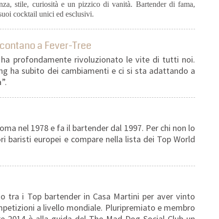
za, stile, curiosità e un pizzico di vanità. Bartender di fama,
suoi cocktail unici ed esclusivi.
accontano a Fever-Tree
ha profondamente rivoluzionato le vite di tutti noi.
ng ha subito dei cambiamenti e ci si sta adattando a
à”.
oma nel 1978 e fa il bartender dal 1997. Per chi non lo
ri baristi europei e compare nella lista dei Top World
o tra i Top bartender in Casa Martini per aver vinto
petizioni a livello mondiale. Pluripremiato e membro
e 2014 è alla guida del The Mad Dog Social Club un