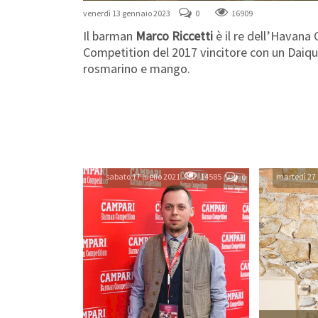
venerdì 13 gennaio 2023
0
16909
Il barman
Marco Riccetti
è il re dell’Havana 
Competition del 2017 vincitore con un Daiqui
rosmarino e mango.
sabato 17 luglio 2021
14585
martedì 27 
0