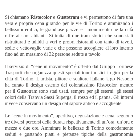
Si chiamano
Ristocolor
e
Gustotram
e vi permettono di fare una
vera e propria cena girando per le vie di Torino e ammirando i
bellissimi edifici, le grandiose piazze e i monumenti che la città
offre ai suoi abitanti. Si tratta di due tram storici che sono stati
ristrutturati e adibiti a veri e propri ristoranti con tanto di tavoli,
sedie e vettovaglie varie e che possono accogliere al loro interno
fino ad un massimo di 32 persone sedute a tavolo.
Il servizio di “cene in movimento” è offerto dal Gruppo Torinese
Trasporti che organizza questi speciali tour turistici in giro per la
città di Torino. L’artista, pittore e scultore italiano Ugo Nespolo
ha curato il design esterno del coloratissimo Ristocolor, mentre
per il Gustotram sono stati usati, sempre per gli esterni, gli stessi
colori della Tranvia Sassi-Superga, il rosso ed il panna. Gli interni
invece conservano un design dal sapore antico e accogliente.
Le “cene in movimento”, aperitivo, degustazione e cena, seguono
tre diversi percorsi della durata rispettivamente di un’ora, un’ora e
mezza e due ore. Ammirare le bellezze di Torino comodamente
seduti e gustando piatti e pietanze tipiche della gastronomia