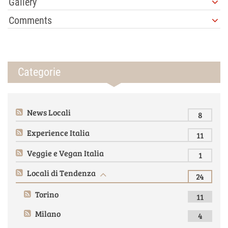
Gallery
Comments
Categorie
News Locali
8
Please
login
or
register
to post comments.
Experience Italia
11
Veggie e Vegan Italia
1
Locali di Tendenza
24
Torino
11
Milano
4