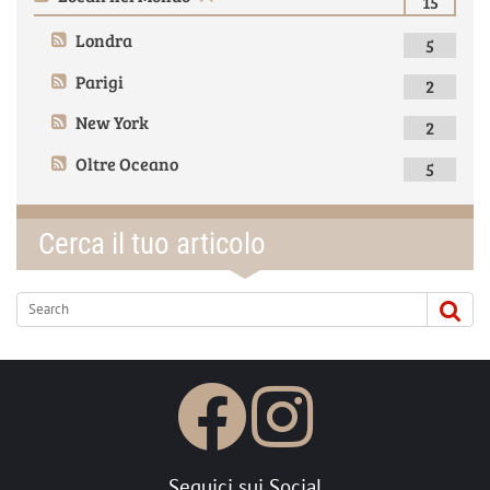
15
Londra
5
Parigi
2
New York
2
Oltre Oceano
5
Cerca il tuo articolo
Seguici sui Social