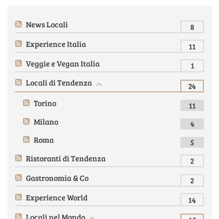
News Locali
8
Please
login
or
register
to post comments.
Experience Italia
11
Veggie e Vegan Italia
1
Locali di Tendenza
24
Torino
11
Milano
4
Roma
5
Ristoranti di Tendenza
2
Gastronomia & Co
2
Experience World
14
Locali nel Mondo