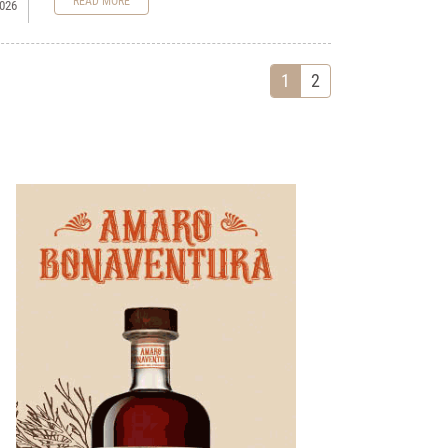
READ MORE
026
1
2