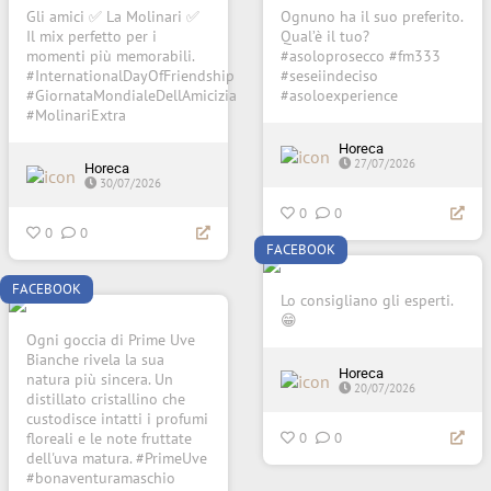
Gli amici ✅ La Molinari ✅
Ognuno ha il suo preferito.
Il mix perfetto per i
Qual’è il tuo?
momenti più memorabili.
#asoloprosecco #fm333
#InternationalDayOfFriendship
#seseiindeciso
#GiornataMondialeDellAmicizia
#asoloexperience
#MolinariExtra
Horeca
27/07/2026
Horeca
30/07/2026
0
0
0
0
FACEBOOK
FACEBOOK
Lo consigliano gli esperti.
😁
Ogni goccia di Prime Uve
Bianche rivela la sua
Horeca
natura più sincera. Un
20/07/2026
distillato cristallino che
custodisce intatti i profumi
floreali e le note fruttate
0
0
dell'uva matura. #PrimeUve
#bonaventuramaschio