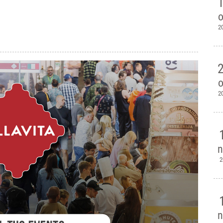
o
2
o
2
n
2
n