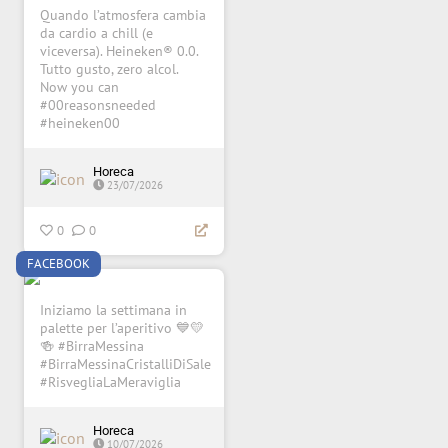
Quando l’atmosfera cambia
da cardio a chill (e
viceversa). Heineken® 0.0.
Tutto gusto, zero alcol.
Now you can
#00reasonsneeded
#heineken00
Horeca
23/07/2026
0
0
FACEBOOK
Iniziamo la settimana in
palette per l’aperitivo 💙💛
🍻 #BirraMessina
#BirraMessinaCristalliDiSale
#RisvegliaLaMeraviglia
Horeca
10/07/2026