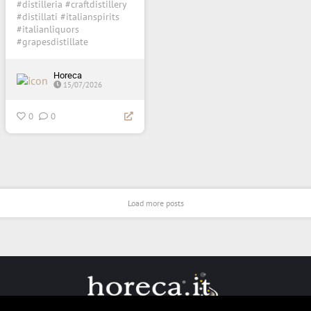
#distilleria #craftdistillery
#distillati #italianspirits
#italianliquors
#grapesdistillate
Horeca
15/07/2026
0
0
Load more posts