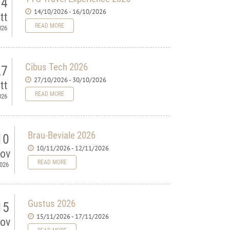
14
14/10/2026 - 16/10/2026
tt
READ MORE
026
Cibus Tech 2026
27
27/10/2026 - 30/10/2026
tt
READ MORE
026
Brau-Beviale 2026
10
10/11/2026 - 12/11/2026
ov
READ MORE
026
Gustus 2026
15
15/11/2026 - 17/11/2026
ov