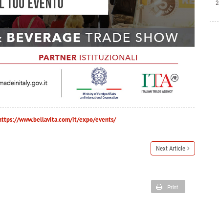
2
https://www.bellavita.com/it/expo/events/
Next Article
Print