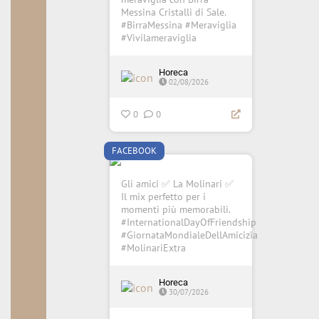
Messina Cristalli di Sale.
#BirraMessina #Meraviglia
#Vivilameraviglia
Horeca
02/08/2026
0
0
FACEBOOK
Gli amici ✅ La Molinari ✅
Il mix perfetto per i
momenti più memorabili.
#InternationalDayOfFriendship
#GiornataMondialeDellAmicizia
#MolinariExtra
Horeca
30/07/2026