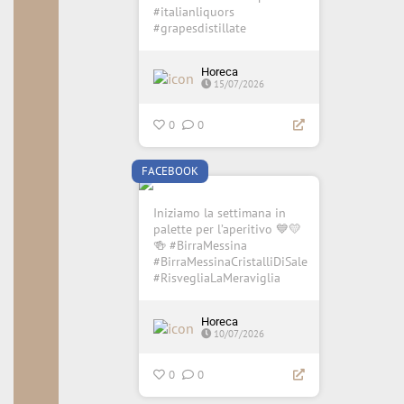
#italianliquors
#grapesdistillate
Horeca
15/07/2026
0
0
FACEBOOK
Iniziamo la settimana in
palette per l’aperitivo 💙💛
🍻 #BirraMessina
#BirraMessinaCristalliDiSale
#RisvegliaLaMeraviglia
Horeca
10/07/2026
0
0