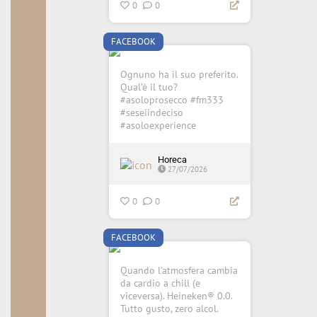
0
0
FACEBOOK
Ognuno ha il suo preferito.
Qual’è il tuo?
#asoloprosecco #fm333
#seseiindeciso
#asoloexperience
Horeca
27/07/2026
0
0
FACEBOOK
Quando l’atmosfera cambia
da cardio a chill (e
viceversa). Heineken® 0.0.
Tutto gusto, zero alcol.