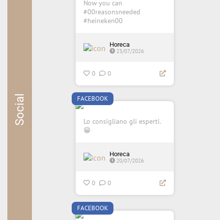
Now you can
#00reasonsneeded
#heineken00
Horeca
23/07/2026
0
0
Social
FACEBOOK
Lo consigliano gli esperti.
😁
Horeca
20/07/2026
0
0
FACEBOOK