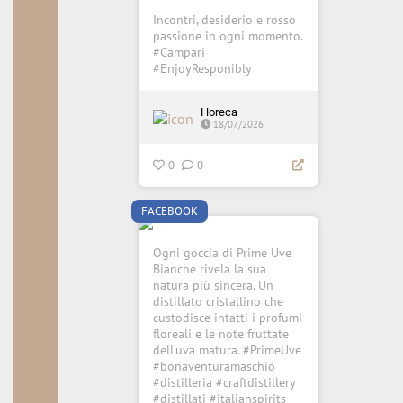
Incontri, desiderio e rosso
passione in ogni momento.
#Campari
#EnjoyResponibly
Horeca
18/07/2026
0
0
FACEBOOK
Ogni goccia di Prime Uve
Bianche rivela la sua
natura più sincera. Un
distillato cristallino che
custodisce intatti i profumi
floreali e le note fruttate
dell'uva matura. #PrimeUve
#bonaventuramaschio
#distilleria #craftdistillery
#distillati #italianspirits