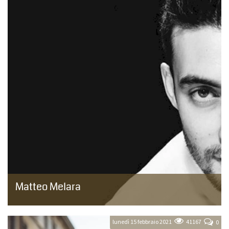
Matteo Melara
Matteo Melara vive a Milano ed è una bartender riconosciuto a
livello nazionale ed internazionale.Flair bartending e mixology
diventano la...
lunedì 15 febbraio 2021
41167
0