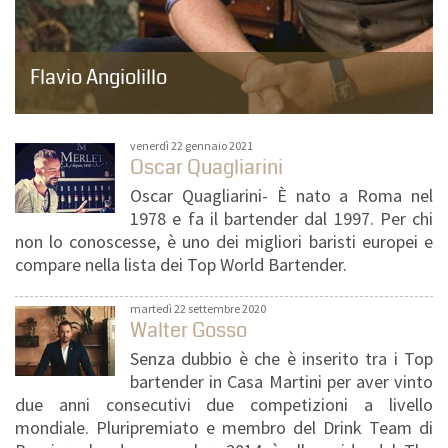
Flavio Angiolillo
Lui è un mix perfetto di esuberanza, stile, curiosità e un pizzico
di vanità. Bartender di fama, Flavio delizia i più fortunati con i
suoi...
venerdì 22 gennaio 2021
Oscar Quagliarini
Oscar Quagliarini- È nato a Roma nel
1978 e fa il bartender dal 1997. Per chi
non lo conoscesse, è uno dei migliori baristi europei e
compare nella lista dei Top World Bartender.
martedì 22 settembre 2020
Walter Gosso
Senza dubbio è che è inserito tra i Top
bartender in Casa Martini per aver vinto
due anni consecutivi due competizioni a livello
mondiale. Pluripremiato e membro del Drink Team di