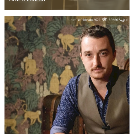
Anni di studio, esercitazioni e assidua frequentazione di cocktail
bar in giro per il mondo lo portano a diventare sempre più bravo
e importanti...
lunedì 8 febbraio 2021
39566
0