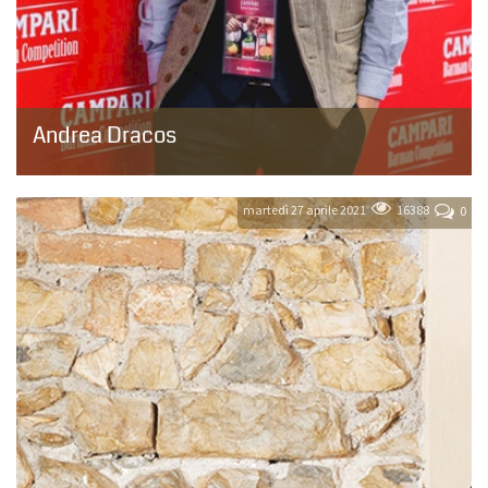
Andrea Dracos
Classe ’79, da Torino a Milano e poi ritorno, passando per un
soggiorno da manager a Trieste. Dopo il debutto in cucina e una
parentesi in...
martedì 27 aprile 2021
16388
0