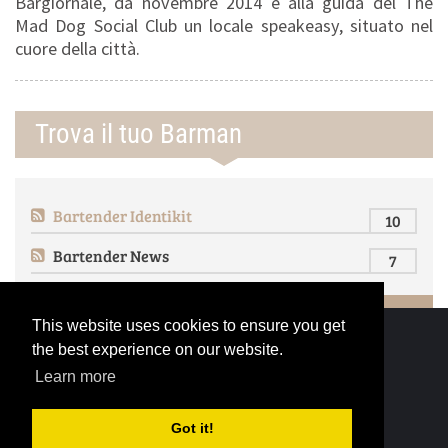
Bargiornale, da novembre 2014 è alla guida del The
Mad Dog Social Club un locale speakeasy, situato nel
cuore della città.
Trova il tuo Barman
Bartender Identikit
10
Bartender News
7
This website uses cookies to ensure you get
the best experience on our website.
Learn more
Seguici sui Social
Got it!