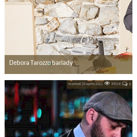
Debora Tarozzo barlady
Stare “dietro il banco” la rende particolarmente raggiante:
Debora è capace di brillare e sprigionare un’immensa energia
vitale,...
martedì 20 aprile 2021
39114
0