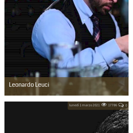
Leonardo Leuci
È nato a Roma nel 1976 si innamora del mondo della
miscelazione a 20 anni quando capisce che è quella la
professione che gli darà la...
lunedì 1 marzo 2021
17786
0