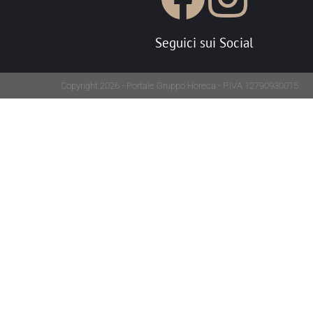
Seguici sui Social
Copyright 2026 - Portale Gruppo Horeca - P.IVA 12790930015